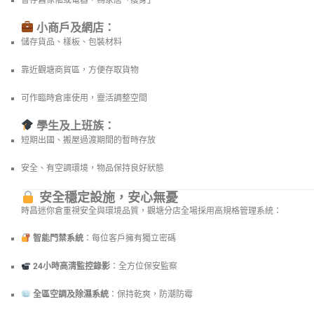
小商戶及網店：
儲存貨品、樣板、包裝材料
靠近觀塘商貿區，方便存取貨物
可作臨時倉庫使用，靈活調整空間
學生及上班族：
短期出國、搬屋過渡期間的暫時存放
安全、有空調環境，物品保持良好狀態
安全穩定設施，安心無憂
時昌迷你倉重視安全與環境品質，觀塘分店全場採用高規格管理系統：
智能門禁系統
：每位客戶擁有獨立密碼
24小時高清監控錄影
：全方位保安監察
全區空調及除濕系統
：保持乾爽，防潮防霉