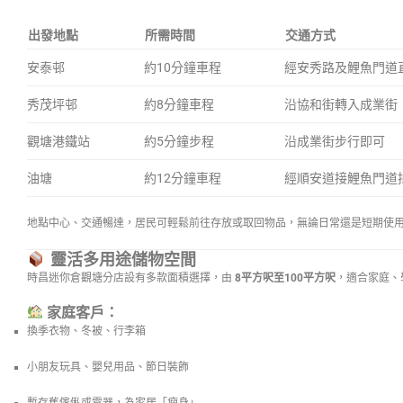
出發地點
所需時間
交通方式
安泰邨
約10分鐘車程
經安秀路及鯉魚門道
秀茂坪邨
約8分鐘車程
沿協和街轉入成業街
觀塘港鐵站
約5分鐘步程
沿成業街步行即可
油塘
約12分鐘車程
經順安道接鯉魚門道
地點中心、交通暢達，居民可輕鬆前往存放或取回物品，無論日常還是短期使
靈活多用途儲物空間
時昌迷你倉觀塘分店設有多款面積選擇，由
8平方呎至100平方呎
，適合家庭、
家庭客戶：
換季衣物、冬被、行李箱
小朋友玩具、嬰兒用品、節日裝飾
暫存舊傢俬或電器，為家居「瘦身」