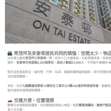
秀茂坪及安泰邨居民共同的煩惱：空間太少，物
位於東九龍的
秀茂坪
和
安泰邨
一帶，近年人口大幅增加，社區發展完善，但家
資料，
安泰邨共有超過8,200個單位、居民人數逾22,000人
，平均每戶面積約
4
對於這些家庭而言，當衣物、行李、玩具、電器和雜物越來越多，家中空間愈
活的頭號難題。
幸好，位於
九龍觀塘成業街16號怡生工業中心5樓C&E座的時昌迷你倉
，距離秀
區內居民的理想儲物選擇。
交通方便，位置理想
觀塘分店地點極具優勢，位於觀塘商貿核心地段，毗鄰
觀塘港鐵站、鯉魚門道
皆十分方便。