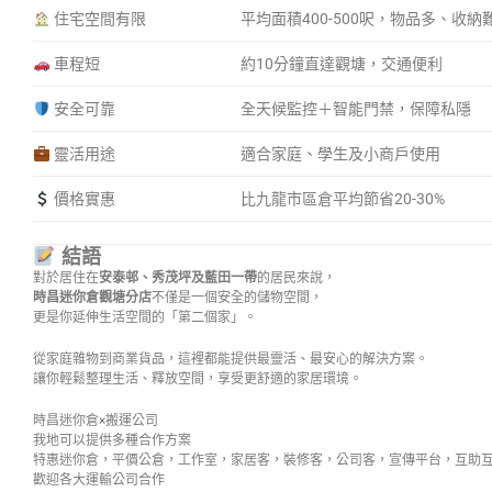
住宅空間有限
平均面積400-500呎，物品多、收納
車程短
約10分鐘直達觀塘，交通便利
安全可靠
全天候監控＋智能門禁，保障私隱
靈活用途
適合家庭、學生及小商戶使用
價格實惠
比九龍市區倉平均節省20-30%
結語
對於居住在
安泰邨、秀茂坪及藍田一帶
的居民來說，
時昌迷你倉觀塘分店
不僅是一個安全的儲物空間，
更是你延伸生活空間的「第二個家」。
從家庭雜物到商業貨品，這裡都能提供最靈活、最安心的解決方案。
讓你輕鬆整理生活、釋放空間，享受更舒適的家居環境。
時昌迷你倉×搬運公司
我地可以提供多種合作方案
特惠迷你倉，平價公倉，工作室，家居客，裝修客，公司客，宣傳平台，互助
歡迎各大運輸公司合作