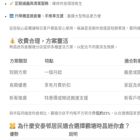
定期滅蟲與清潔服務
：確保存放環境衛生
升降機直達倉層、手推車支援
：搬運大型物品更方便
這些貼心設備讓每位客戶都能安心使用，無論是長期存放還是短期寄放，都同
收費合理，方案靈活
時昌迷你倉觀塘分店提供多種靈活方案，以配合不同需求及預算。
方案類型
特點
適合對
短期方案
一個月起
搬屋或
長期優惠
享有月費折扣
家庭及
新客推廣
特惠價或贈送搬運支援
新客戶
與市區同級迷你倉相比，觀塘分店平均每平方呎月費
低約25%
，以合理價錢享
為什麼安泰邨居民適合選擇觀塘時昌迷你倉？
優勢
說明