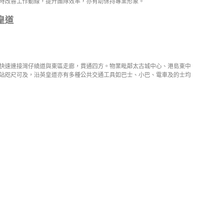
時改善工作動線，提升團隊效率，亦有助保持專業形象。
皇道
快速連接灣仔繞道與東區走廊，貫通四方。物業毗鄰太古城中心、港島東中
站咫尺可及，沿英皇道亦有多種公共交通工具如巴士、小巴、電車及的士均