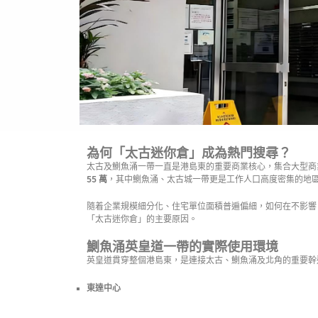
為何「太古迷你倉」成為熱門搜尋？
太古及鰂魚涌一帶一直是港島東的重要商業核心，集合大型商
55 萬
，其中鰂魚涌、太古城一帶更是工作人口高度密集的地
隨着企業規模細分化、住宅單位面積普遍偏細，如何在不影響
「太古迷你倉」的主要原因。
鰂魚涌英皇道一帶的實際使用環境
英皇道貫穿整個港島東，是連接太古、鰂魚涌及北角的重要幹
東達中心