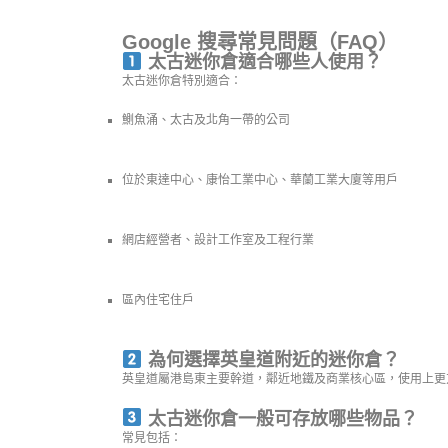
Google 搜尋常見問題（FAQ）
太古迷你倉適合哪些人使用？
太古迷你倉特別適合：
鰂魚涌、太古及北角一帶的公司
位於東達中心、康怡工業中心、華蘭工業大廈等用戶
網店經營者、設計工作室及工程行業
區內住宅住戶
為何選擇英皇道附近的迷你倉？
英皇道屬港島東主要幹道，鄰近地鐵及商業核心區，使用上更
太古迷你倉一般可存放哪些物品？
常見包括：