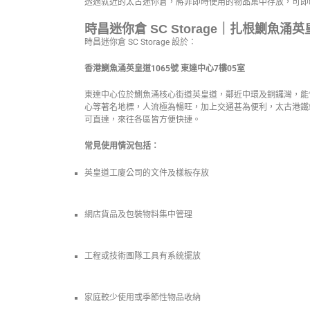
透過就近的太古迷你倉，將非即時使用的物品集中存放，可即
時昌迷你倉 SC Storage｜扎根鰂魚涌英
時昌迷你倉 SC Storage 設於：
香港鰂魚涌英皇道1065號 東達中心7樓05室
東達中心位於鰂魚涌核心街道英皇道，鄰近中環及銅鑼灣，能
心等著名地標，人流極為暢旺，加上交通甚為便利，太古港鐵
可直達，來往各區皆方便快捷。
常見使用情況包括：
英皇道工廈公司的文件及樣板存放
網店貨品及包裝物料集中管理
工程或技術團隊工具有系統擺放
家庭較少使用或季節性物品收納