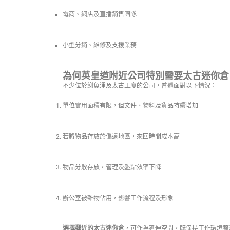
電商、網店及直播銷售團隊
小型分銷、維修及支援業務
為何英皇道附近公司特別需要太古迷你倉
不少位於鰂魚涌及太古工廈的公司，普遍面對以下情況：
單位實用面積有限，但文件、物料及貨品持續增加
若將物品存放於偏遠地區，來回時間成本高
物品分散存放，管理及盤點效率下降
辦公室被雜物佔用，影響工作流程及形象
選擇鄰近的太古迷你倉
，可作為延伸空間，既保持工作環境整