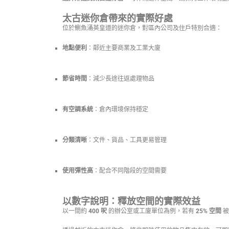
太古迷你倉帶來的實際好處
位於鰂魚涌英皇道的迷你倉，對區內公司及住戶特別合適：
地點便利
：鄰近主要商業及工業大廈
節省時間
：減少長途往返處理物品
有空調系統
：倉內環境保持穩定
分類清晰
：文件、貨品、工具更易管理
使用彈性高
：配合不同階段的空間需要
以數字說明：釋放空間的實際效益
以一間約
400 呎
的辦公室或工廈單位為例，若有
25% 空間
被