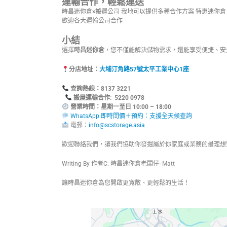
運輸合作，輕鬆運送
時昌迷你倉×搬運公司 我地可以提供多種合作方案 特惠迷你
歡迎各大運輸公司合作
小結
選擇
時昌迷你倉
，您不僅能解決儲物需求，還能享受便捷、安
分店地址：
大埔汀角路57號太平工業中心1座
查詢熱線：8
搬屋運輸合作: 5220 0978
營業時間：星期一至日 10:00 – 18:00
WhatsApp 即時問價＋預約：支援全天候查詢
電郵：
info@scstorage.asia
歡迎聯絡我們，讓我們協助你發掘屬於你家庭或業務的最理想
Writing By 作者C: 時昌迷你倉老闆仔- Matt
讓時昌迷你倉為您開啟更寬敞、更輕鬆的生活！