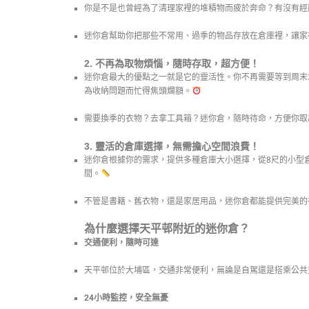
你是不是也曾經為了清理家裡的堆積物而疲於奔命？有沒有經
迷你倉幫助你把那些不常用、過季的物品存放在倉庫裡，讓家
2.
不再為取物煩惱，隨時存取，超方便！
迷你倉最大的優點之一就是它的靈活性。你不再需要等到周末
為收納問題而忙得焦頭爛額。
需要換季的衣物？去拿工具箱？迷你倉，隨時待命，方便你取
3.
靈活的倉庫選擇，無需擔心空間浪費！
迷你倉根據你的需求，提供多種倉庫大小選擇，從8尺的小型
間。
不管是書籍、舊衣物，還是家居用品，迷你倉都能提供完美的
為什麼選擇天平邨附近的迷你倉？
交通便利，隨時可達
天平邨位於大埔區，交通非常便利，無論是自駕還是搭乘公共
24小時監控，安全無憂