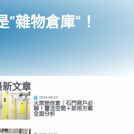
“雜物倉庫”！
最新文章
2026-04-23
火炭迷你倉｜石門商戶必
睇！靈活空間＋即用方案
全面分析