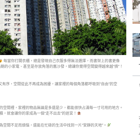
每當你打開衣櫃，總是發現自己衣服多得無法選擇，而書架上的書更像
、過期的小家電、甚至是存放角落的舊沙發，總讓你覺得空間變得越來越“擠”！
又有序，空間從此不再成為困擾，讓家裡的每個角落都呼吸到“自由”的空
的空間裡，家裡的物品無論是多還是少，都能很快占滿每一寸可用的地方。
積，就會讓你的家成為一個“走不出去”的迷宮！
為空間不足而煩惱，還能在忙碌的生活中找到一片“安靜的天地”。