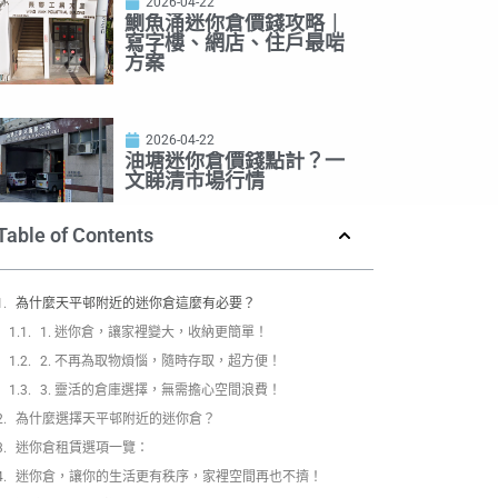
2026-04-22
鰂魚涌迷你倉價錢攻略｜
寫字樓、網店、住戶最啱
方案
2026-04-22
油塘迷你倉價錢點計？一
文睇清市場行情
Table of Contents
為什麼天平邨附近的迷你倉這麼有必要？
1. 迷你倉，讓家裡變大，收納更簡單！
2. 不再為取物煩惱，隨時存取，超方便！
3. 靈活的倉庫選擇，無需擔心空間浪費！
為什麼選擇天平邨附近的迷你倉？
迷你倉租賃選項一覽：
迷你倉，讓你的生活更有秩序，家裡空間再也不擠！