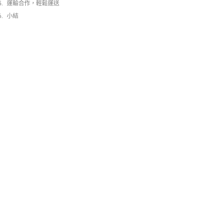
運輸合作，輕鬆運送
小結