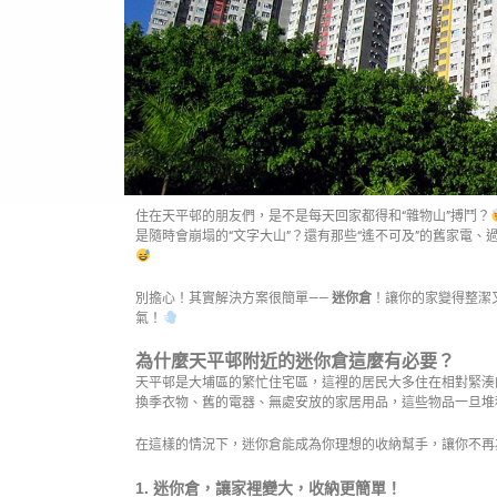
住在天平邨的朋友們，是不是每天回家都得和“雜物山”搏鬥？
是隨時會崩塌的“文字大山”？還有那些“遙不可及”的舊家電
別擔心！其實解決方案很簡單——
迷你倉
！讓你的家變得整潔
氣！
為什麼天平邨附近的迷你倉這麼有必要？
天平邨是大埔區的繁忙住宅區，這裡的居民大多住在相對緊湊
換季衣物、舊的電器、無處安放的家居用品，這些物品一旦堆
在這樣的情況下，迷你倉能成為你理想的收納幫手，讓你不再
1.
迷你倉，讓家裡變大，收納更簡單！