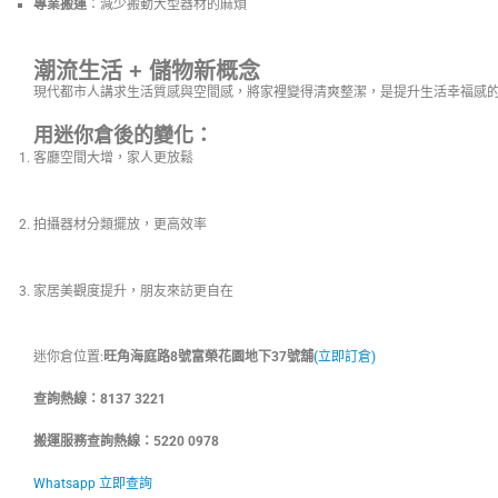
專業搬運
：減少搬動大型器材的麻煩
潮流生活 + 儲物新概念
現代都市人講求生活質感與空間感，將家裡變得清爽整潔，是提升生活幸福感
用迷你倉後的變化：
客廳空間大增，家人更放鬆
拍攝器材分類擺放，更高效率
家居美觀度提升，朋友來訪更自在
迷你倉位置:
旺角海庭路8號富榮花園地下37號舖
(立即訂倉)
查詢熱線：8137 3221
搬運服務查詢熱線：5220 0978
Whatsapp 立即查詢