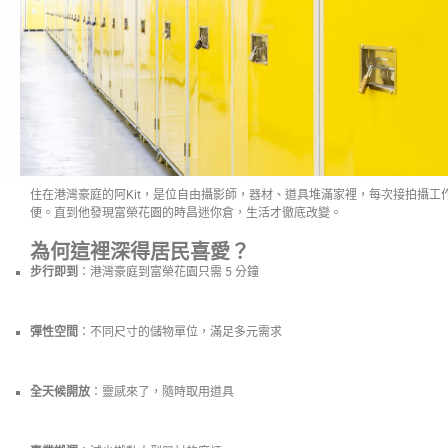
住在港灣豪庭的阿Kit，是位自由攝影師，器材、道具堆滿家裡，每次接拍攝工
便。直到他發現富榮花園的時昌迷你倉，生活才徹底改變。
為何這裡深得居民喜愛？
步行即到
：港灣豪庭到富榮花園只需 5 分鐘
彈性空間
：不同尺寸的儲物單位，滿足多元需求
全天候開放
：靈感來了，隨時取用道具