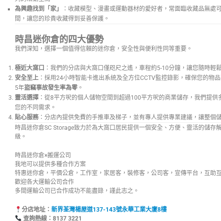
為興趣找到「家」
：收藏模型、漫畫或運動器材的愛好者，常面臨收藏品無處
間，讓您的珍貴收藏得到妥善保護。
時昌迷你倉的四大優勢
我們深知，選擇一個值得信賴的迷你倉，安全性與便利性同等重要。
極近大窩口
：我們的分店與大窩口僅咫尺之遙，車程約5-10分鐘，讓您隨時輕
安全至上
：採用24小時智能卡進出系統及全方位CCTV監控錄影，確保您的物
5年
盜竊事故發生率為零
。
靈活選擇
：從8平方呎的個人儲物空間到超過100平方呎的商業儲存，我們提供
您的不同需求。
貼心服務
：分店內提供免費的手推車及梯子，並有專人提供專業建議，讓整個
時昌迷你倉SC Storage致力於為大窩口居民提供一個安全、方便、靈活的儲
級。
時昌迷你倉×搬運公司
我地可以提供多種合作方案
特惠迷你倉，平價公倉，工作室，家居客，裝修客，公司客，宣傳平台，互助
歡迎各大運輸公司合作
多間運輸公司已合作成功不能盡錄，謹此志之。
分店地址：
新界荃灣楊屋道137-143號永華工業大廈8樓
查詢熱線：8137