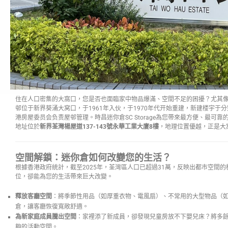
住在人口密集的大窩口，您是否也面臨家中物品爆滿、空間不足的困擾？尤其
邨位于新界葵涌大窝口，于1961年入伙，于1970年代开始重建，新建楼宇于分别于
港房屋委员会负责屋邨管理。時昌迷你倉SC Storage為您帶來最方便、最可
地址位於
新界荃灣楊屋道137-143號永華工業大廈8樓
，地理位置優越，正是大
空間解鎖：迷你倉如何改變您的生活？
根據香港政府統計，截至2025年，荃灣區人口已超過31萬，反映出都市空間
位，卻能為您的生活帶來巨大改變。
釋放客廳空間
：將季節性用品（如厚重衣物、電風扇）、不常用的大型物品（
倉，讓客廳恢復寬敞舒適。
為新家庭成員騰出空間
：家裡添了新成員，卻發現兒童房放不下嬰兒床？將多
夠的活動空間。