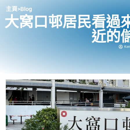
主頁
>
Blog
大窝口邨居民看過
近的
Ke