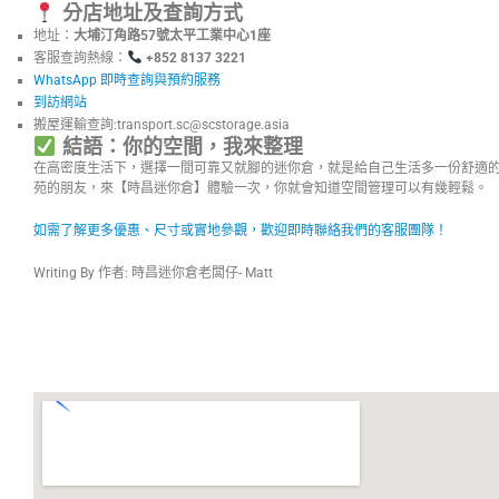
分店地址及查詢方式
地址：
大埔汀角路57號太平工業中心1座
客服查詢熱線：
+852 8137 3221
WhatsApp 即時查詢與預約服務
到訪網站
搬屋運輸查詢:
transport.sc@scstorage.asia
結語：你的空間，我來整理
在高密度生活下，選擇一間可靠又就腳的迷你倉，就是給自己生活多一份舒適
苑的朋友，來【時昌迷你倉】體驗一次，你就會知道空間管理可以有幾輕鬆。
如需了解更多優惠、尺寸或實地參觀，歡迎即時聯絡我們的客服團隊！
Writing By 作者: 時昌迷你倉老闆仔- Matt