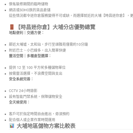
傢俬裝修期間的臨時儲物
網店或SOHO族的貨品倉儲
這些情況都令迷你倉服務變得不可或缺，而選擇就近的大埔【時昌迷你倉】，
【時昌迷你倉】大埔分店優勢總覽
地點便利｜交通方便：
鄰近大埔墟、太和站，步行至頌雅苑僅需約10分鐘
附近巴士、小巴線多，出入簡單快捷
靈活空間｜多種倉型選擇：
提供 12 至 100 平方呎多種儲物單位
按需靈活選擇，不浪費空間與支出
安全系統完善：
CCTV 24小時錄影
設有智能門禁系統，保障儲物安全
全天候使用：
客戶可於指定時間自由進出，毋須預約
配合個人或企業作業時間運用
大埔地區儲物方案比較表