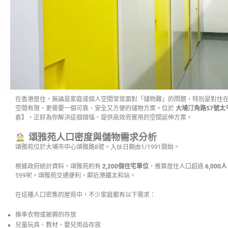
在香港居住，無論是家庭或個人空間常常面對「儲物難」的問題，特別是對住
空間有限，更需要一個可靠、安全又方便的儲物方案。位於
大埔汀角路57號太
倉】，正好為你解決這個煩惱，提供高效而實用的空間延伸方案。
頌雅苑人口密度與儲物需求分析
頌雅苑位於大埔市中心頌雅路8號。入伙日期由1/1991開始。
根據政府統計資料，頌雅苑約有
2,200個住宅單位
，推算居住人口超過
6,000人
599呎。頌雅苑交通便利，鄰近港鐵太和站。
在這種人口密集的屋苑中，不少家庭都有以下需求：
換季衣物或被褥的存放
兒童玩具、教材、嬰兒用品存放