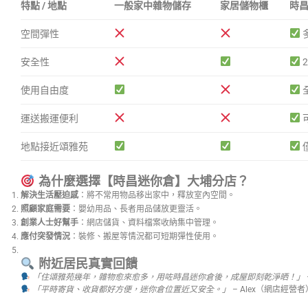
特點 / 地點
一般家中雜物儲存
家居儲物櫃
時
空間彈性
安全性
使用自由度
運送搬運便利
地點接近頌雅苑
為什麼選擇【時昌迷你倉】大埔分店？
解決生活壓迫感
：將不常用物品移出家中，釋放室內空間。
照顧家庭需要
：嬰幼用品、長者用品儲放更靈活。
創業人士好幫手
：網店儲貨、資料檔案收納集中管理。
應付突發情況
：裝修、搬屋等情況都可短期彈性使用。
附近居民真實回饋
「住頌雅苑幾年，雜物愈來愈多，用咗時昌迷你倉後，成屋即刻乾淨晒！」
「平時寄貨、收貨都好方便，迷你倉位置近又安全。」
– Alex（網店經營者