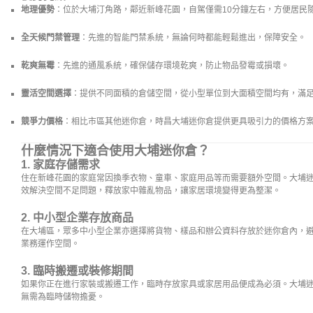
地理優勢
：位於大埔汀角路，鄰近新峰花園，自駕僅需10分鐘左右，方便居民
全天候門禁管理
：先進的智能門禁系統，無論何時都能輕鬆進出，保障安全。
乾爽無霉
：先進的通風系統，確保儲存環境乾爽，防止物品發霉或損壞。
靈活空間選擇
：提供不同面積的倉儲空間，從小型單位到大面積空間均有，滿
競爭力價格
：相比市區其他迷你倉，時昌大埔迷你倉提供更具吸引力的價格方
什麼情況下適合使用大埔迷你倉？
1.
家庭存儲需求
住在新峰花園的家庭常因換季衣物、童車、家庭用品等而需要額外空間。大埔
效解決空間不足問題，釋放家中雜亂物品，讓家居環境變得更為整潔。
2.
中小型企業存放商品
在大埔區，眾多中小型企業亦選擇將貨物、樣品和辦公資料存放於迷你倉內，
業務運作空間。
3.
臨時搬遷或裝修期間
如果你正在進行家裝或搬遷工作，臨時存放家具或家居用品便成為必須。大埔
無需為臨時儲物擔憂。