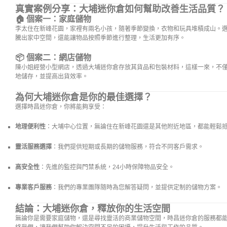
真實案例分享：大埔迷你倉如何幫助改善生活品質？
🏠 個案一：家庭儲物
李太住在新峰花園，家裡有兩名小孩，隨著季節變換，衣物和玩具堆積成山。
騰出家中空間，還能讓物品按照季節進行整理，生活更加有序。
📦 個案二：網店儲物
陳小姐經營小型網店，透過大埔迷你倉存放其貨品和包裝材料，這樣一來，不
地儲存，並提高出貨效率。
為何大埔迷你倉是你的最佳選擇？
選擇時昌迷你倉，你將能夠享受：
地理便利性
：大埔中心位置，無論住在新峰花園還是其他附近地區，都能輕鬆
靈活服務選擇
：我們提供短期或長期的儲物服務，符合不同客戶需求。
高安全性
：先進的監控與門禁系統，24小時保障物品安全。
專業客戶服務
：我們的專業團隊隨時為您解答疑問，並提供定制的儲物方案。
結論：大埔迷你倉，釋放你的生活空間
無論你是需要家庭儲物，還是尋找靈活的商業儲物空間，時昌迷你倉的服務都