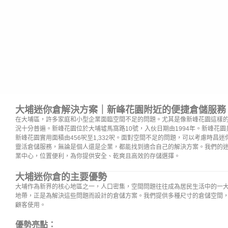
大埔
迷你倉解決方案｜新峰花園附近的便捷倉儲服務
在大埔區，許多家庭和小型企業面臨空間不足的問題。尤其是像新峰花園這樣
況十分普遍。新峰花園位於大埔墟馬窩路10號，入伙日期由1994年。新峰花園共4
新峰花園實用面積由456呎至1,332呎。面對空間不足的問題，可以考慮時昌
靈活倉儲服務，無論是個人還是企業，都能找到適合自己的解決方案。我們的迷
業中心，位置便利，為你提供安全、乾爽且高效的存儲選擇。
大埔迷你倉的主要優勢
大埔作為新界的核心地區之一，人口密集，空間問題往往成為居民生活中的一
地帶，正是為解決這些問題而設計的倉儲方案。我們提供多種尺寸的倉儲空間
顧客使用。
優勢亮點：