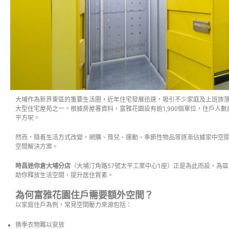
大埔作為新界東區的重要生活圈，近年住宅發展迅速，吸引不少家庭及上班族
大型住宅屋苑之一。根據房屋署資料，富雅花園設有逾1,900個單位，住戶人數龐
平方呎。
然而，隨着生活方式改變，網購、育兒、運動、季節性物品等逐漸佔據家中空
空間解決方案。
時昌迷你倉大埔分店
（大埔汀角路57號太平工業中心1座）正是為此而設，為
助你釋放生活空間，提升居住質素。
為何富雅花園住戶需要額外空間？
以家庭住戶為例，常見空間壓力來源包括：
換季衣物難以安放