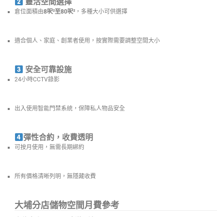
靈活空間選擇
倉位面積由
8呎²至80呎²
，多種大小可供選擇
適合個人、家庭、創業者使用，按實際需要調整空間大小
安全可靠設施
24小時CCTV錄影
出入使用智能門禁系統，保障私人物品安全
彈性合約，收費透明
可按月使用，無需長期綁約
所有價格清晰列明，無隱藏收費
大埔分店儲物空間月費參考