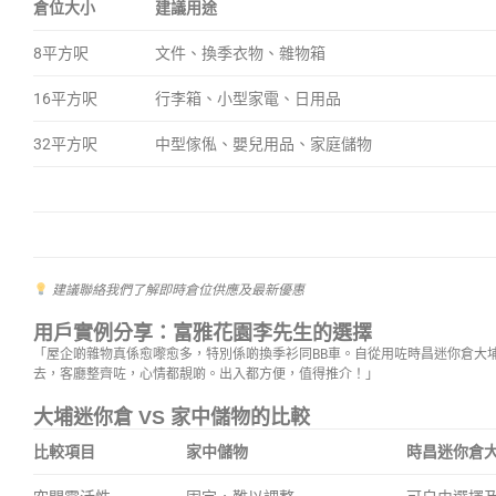
倉位大小
建議用途
8平方呎
文件、換季衣物、雜物箱
16平方呎
行李箱、小型家電、日用品
32平方呎
中型傢俬、嬰兒用品、家庭儲物
建議聯絡我們了解即時倉位供應及最新優惠
用戶實例分享：富雅花園李先生的選擇
「屋企啲雜物真係愈嚟愈多，特別係啲換季衫同BB車。自從用咗時昌迷你倉大
去，客廳整齊咗，心情都靚啲。出入都方便，值得推介！」
大埔迷你倉 VS 家中儲物的比較
比較項目
家中儲物
時昌迷你倉