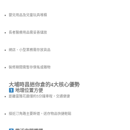
嬰兒用品及兒童玩具堆積
長者醫療用品需妥善儲放
網店、小型業務需存放貨品
裝修期間需暫存傢俬或雜物
大埔時昌迷你倉的4大核心優勢
地理位置方便
距離富雅花園僅約5分鐘車程，交通便捷
接近汀角路主要幹道，送存物品快捷輕鬆