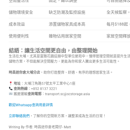
空間靈活性
固定，難以調整
可自由選擇
儲物環境安全
缺乏防潮及監控設施
全天候監察
成本效益
添置儲物家具成本高
每月$188
使用便利性
雜物佔用居家空間
家居空間釋
結語：讓生活空間更自由，由整理開始
生活在大埔，尤其是富雅花園這類中型單位屋苑中，懂得管理空間就是提升生
儲物方案，不但能解決空間壓力，更能為你和家人騰出更多生活可能性。
時昌迷你倉大埔分店
，助你打造整齊、舒適、有序的理想居家生活。
地址
：大埔汀角路57號太平工業中心1座
查詢熱線
：+852 8137 3221
搬屋運輸
查詢電郵
：
transport.sc@scstorage.asia
歡迎Whatsapp查詢用倉詳情
立即聯絡我們
，了解你的空間新方案，讓整潔成為生活的日常！
Writing By 作者: 時昌迷你倉老闆仔- Matt