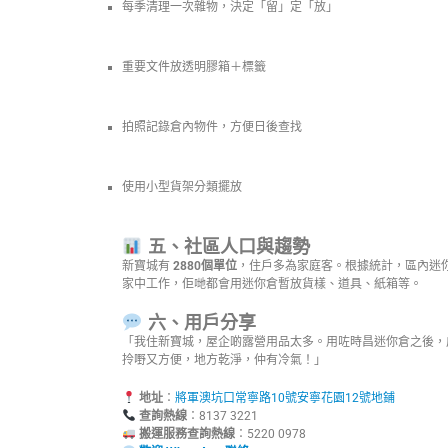
每季清理一次雜物，決定「留」定「放」
重要文件放透明膠箱＋標籤
拍照記錄倉內物件，方便日後查找
使用小型貨架分類擺放
五、社區人口與趨勢
新寶城有
2880個單位
，住戶多為家庭客。根據統計，區內迷
家中工作，佢哋都會用迷你倉暫放貨樣、道具、紙箱等。
六、用戶分享
「我住新寶城，屋企啲露營用品太多。用咗時昌迷你倉之後，
拎嘢又方便，地方乾淨，仲有冷氣！」
地址
：
將軍澳坑口常寧路10號安寧花園12號地鋪
查詢熱線
：8137 3221
搬運服務查詢熱線
：5220 0978