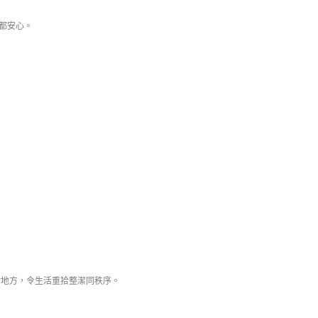
都安心。
吋地方，令生活重拾整潔同秩序。