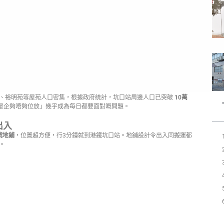
、裕明苑等屋苑人口密集，
根據政府統計，坑口站周邊人口已突破
10萬
屋企夠唔夠位放」幾乎成為每日都要面對嘅問題。
出入
號地鋪
，位置超方便，行3分鐘就到港鐵坑口站。地鋪設計令出入同搬運都
。