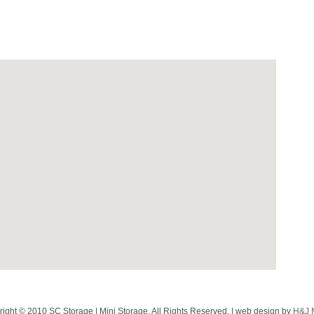
ight © 2010 SC Storage | Mini Storage. All Rights Reserved. | web design by
H&J 