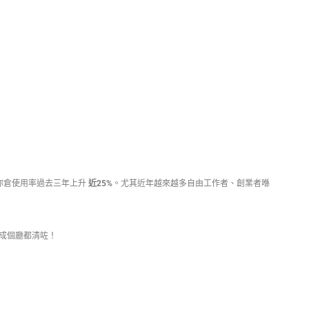
你倉使用率過去三年上升
近25%
。尤其近年越來越多自由工作者、創業者喺
成個廳都清咗！