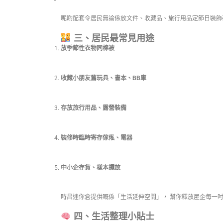
呢啲配套令居民無論係放文件、收藏品、旅行用品定節日裝飾
三、居民最常見用途
放季節性衣物同棉被
收藏小朋友舊玩具、書本、BB車
存放旅行用品、露營裝備
裝修時臨時寄存傢俬、電器
中小企存貨、樣本擺放
時昌迷你倉提供嘅係「生活延伸空間」， 幫你釋放屋企每一
四、生活整理小貼士