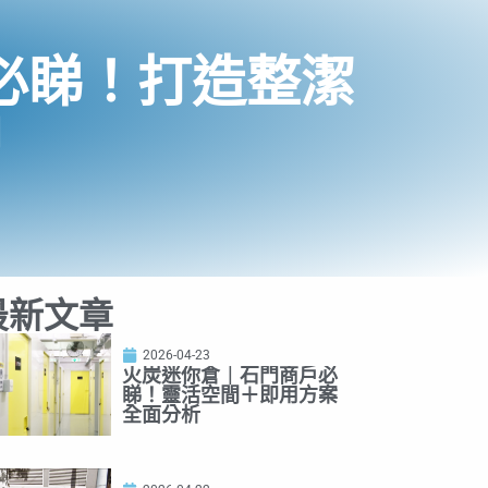
必睇！打造整潔
伸
最新文章
2026-04-23
火炭迷你倉｜石門商戶必
睇！靈活空間＋即用方案
全面分析