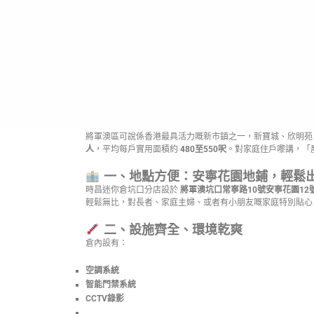
將軍澳區可說係香港最具活力嘅新市鎮之一，新寶城、欣明苑
人
，平均每戶實用面積約
480至550呎
。對家庭住戶嚟講，「
一、地點方便：安寧花園地鋪，輕鬆
時昌迷你倉坑口分店設於
將軍澳坑口常寧路10號安寧花園12
輕鬆無比，對長者、家庭主婦、或者有小朋友嘅家庭特別貼心
二、設施齊全、環境乾爽
倉內設有：
空調系統
智能門禁系統
CCTV錄影