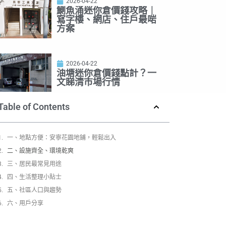
2026-04-22
鰂魚涌迷你倉價錢攻略｜
寫字樓、網店、住戶最啱
方案
2026-04-22
油塘迷你倉價錢點計？一
文睇清市場行情
Table of Contents
一、地點方便：安寧花園地鋪，輕鬆出入
二、設施齊全、環境乾爽
三、居民最常見用途
四、生活整理小貼士
五、社區人口與趨勢
六、用戶分享