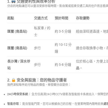
1.
交通便利性與效率分析
分店的地點讓您可以靈活安排存取時間，對自駕或搭乘交通工具的住戶而言極
起點
交通方式
預計時間
存取優勢
私家車 / 的
匯璽 (南昌站)
約 3-5 分鐘
經由深旺道直達，地
士
約 10-12 分
匯璽 (南昌站)
步行
適合存取換季小物，
鐘
長沙灣 / 深水埗
位於核心區，方便上
步行
約 5-8 分鐘
站
品
。
2.
安全與設施：您的物品守護者
我們深知每件託付物品的價值，榮發閣分店提供：
24小時保安系統：
全方位高清24小時CCTV錄影及智能拍卡系統出入，保障您
智能存取：
配合智能門禁，您可以根據自己的日程，在營業時間內隨時前來
處