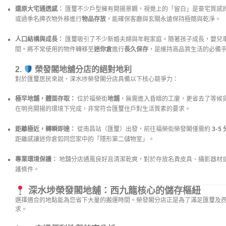
還原大宅通透感：
匯璽不少戶型擁有開揚景觀，視覺上的「留白」是豪宅質感
或過季名牌衣物外移進行
物品存放
，能確保客廳與玄關永遠保持極簡與乾淨。
人口結構與成長：
匯璽吸引了不少新婚夫婦與年輕家庭。隨著孩子成長，嬰兒
間。將不常使用的物件轉移至
迷你倉
進行
長久保存
，是維持高品質生活的必備
2.
榮發閣地舖分店的絕對地利
對於匯璽居民來說，深水埗榮發閣分店具備以下核心競爭力：
極罕地舖，體面存取：
位於福榮街
地舖
，無需進入昏暗的工廈，更省去了等候
在明亮開揚的環境下完成，非常符合匯璽住戶對生活質素的要求。
距離極近，轉瞬即達：
從南昌站（匯璽）出發，前往福榮街榮發閣僅需約
3-5
距離感讓迷你倉如同您家中的「隱形第二儲物室」。
專業環境保護：
地舖分店通風良好且清潔乾爽，對於存放名貴皮具、攝影器材
護條件。
深水埗榮發閣地舖：西九龍核心的儲存樞紐
選擇適合的地點能為您省下大量的搬運時間。榮發閣分店正是為了滿足匯璽及
求。