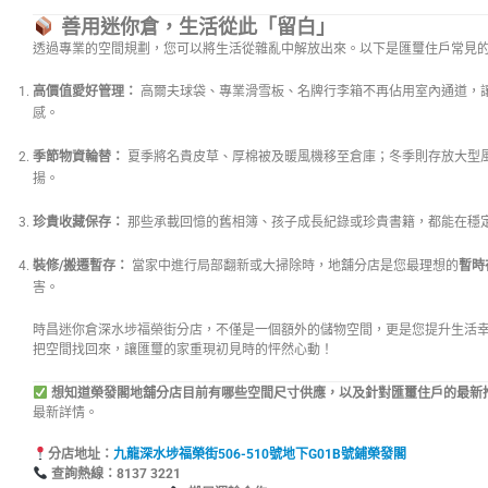
善用迷你倉，生活從此「留白」
透過專業的空間規劃，您可以將生活從雜亂中解放出來。以下是匯璽住戶常見
高價值愛好管理：
高爾夫球袋、專業滑雪板、名牌行李箱不再佔用室內通道，
感。
季節物資輪替：
夏季將名貴皮草、厚棉被及暖風機移至倉庫；冬季則存放大型
揚。
珍貴收藏保存：
那些承載回憶的舊相簿、孩子成長紀錄或珍貴書籍，都能在穩
裝修/搬遷暫存：
當家中進行局部翻新或大掃除時，地舖分店是您最理想的
暫時
害。
時昌迷你倉深水埗福榮街分店，不僅是一個額外的儲物空間，更是您提升生活
把空間找回來，讓匯璽的家重現初見時的怦然心動！
想知道榮發閣地舖分店目前有哪些空間尺寸供應，以及針對匯璽住戶的最新
最新詳情。
分店地址：
九龍深水埗福榮街506-510號地下G01B號鋪榮發閣
查詢熱線：8137