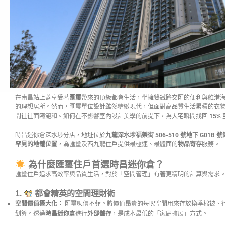
在南昌站上蓋享受著
匯璽
帶來的頂級都會生活，坐擁雙鐵路交匯的便利與維港
的理想居所。然而，匯璽單位設計雖然精緻現代，但面對高品質生活累積的衣
間往往面臨飽和。如何在不影響室內設計美學的前提下，為大宅瞬間找回
15% 
時昌迷你倉深水埗分店，地址位於
九龍深水埗福榮街 506-510 號地下 G01B
罕見的地舖位置
，為匯璽及西九龍住戶提供最極速、最體面的
物品寄存
服務。
為什麼匯璽住戶首選時昌迷你倉？
匯璽住戶追求高效率與品質生活，對於「空間管理」有著更精明的計算與需求
1.
都會精英的空間理財術
空間價值極大化：
匯璽呎價不菲。將價值昂貴的每呎空間用來存放換季棉被、
划算。透過
時昌迷你倉
進行
外部儲存
，是成本最低的「家庭擴展」方式。