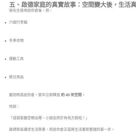
五、啟德家庭的真實故事：空間變大後，生活
張先生使用迷你倉後，把：
六個行李箱
冬季衣物
運動工具
節日用品
搬到時昌迷你倉，家中立即釋放
約 40 呎空間
。
他說：
「成個客廳空晒出嚟，小朋友終於有地方跑啦！」
啟德新區講求生活質素，而迷你倉正是將生活重新整理的第一步。