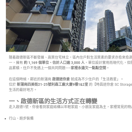
隨着啟德新區不斷發展、高質住宅林立，區內住戶對生活質素的要求亦愈來愈高
一，擁有
約 1,169 個單位、估計人口逾 3,000 人
，單位設計實用而現代化，但
品累積，住戶不免遇上一個共同問題——
家裡永遠欠一點點空間
。
在這個時候，鄰近的新蒲崗
啟德迷你倉
就成為不少住戶的「生活救星」。
位於
新蒲崗四美街21-25號利森工廠大廈9樓1&2室
的【時昌迷你倉 SC Sto
生活的最好地方。
一、啟德新區的生活方式正在轉變
走入啟德1號，你會看到家庭結構以年輕家庭、小朋友家庭為主，家裡常見的物
行山、跑步裝備