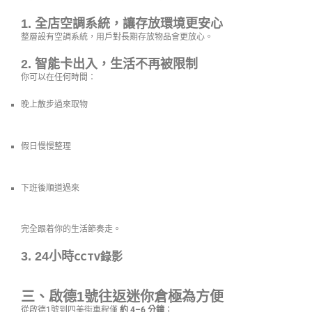
1. 全店空調系統，讓存放環境更安心
整層設有空調系統，用戶對長期存放物品會更放心。
2. 智能卡出入，生活不再被限制
你可以在任何時間：
晚上散步過來取物
假日慢慢整理
下班後順道過來
完全跟着你的生活節奏走。
3. 24小時
CCTV錄影
三、啟德1號往返迷你倉極為方便
從啟德1號到四美街車程僅
約 4–6 分鐘
；