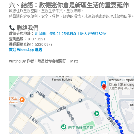
六、結語：啟德迷你倉是新區生活的重要延伸
啟德住戶重視空間、重視生活品質、重視細節。
時昌迷你倉以便利、安全、彈性、舒適的環境，成為啟德家庭的理想儲物伙伴
聯絡我們
啟德分店地址：
新蒲崗四美街21-25號利森工廠大廈9樓1&2室
查詢熱線：
8137 3221
搬運服務查詢：
5220 0978
歡迎 WhatsApp 聯絡
Writing By 作者：時昌迷你倉老闆仔 – Matt