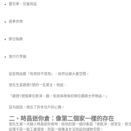
嬰兒車、兒童用品
過季衣物
節日裝飾
旅行行李箱
這些物品都「有用但不常用」，自然佔據大量空間。
張先生是啟德1號的一名業主，他說：
「啟德1號個單位新淨、靚，但真係唔係好夠位擺啲大件物品。」
這句說話，道出了許多住戶的心聲。
二、時昌迷你倉：像第二個家一樣的存在
張先生第一次踏入時昌迷你倉時，給他的第一個印象是「很乾淨、很安全、很
這裡不是一般工廈環境，而是一個專為生活而設的儲物空間。