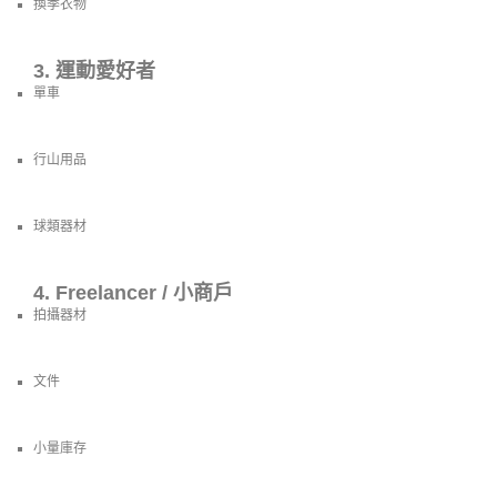
換季衣物
3. 運動愛好者
單車
行山用品
球類器材
4. Freelancer / 小商戶
拍攝器材
文件
小量庫存