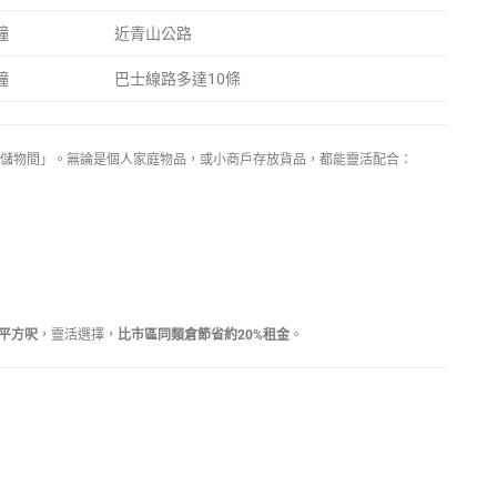
鐘
近青山公路
鐘
巴士線路多達10條
儲物間」。無論是個人家庭物品，或小商戶存放貨品，都能靈活配合：
0平方呎
，靈活選擇，
比市區同類倉節省約20%租金
。