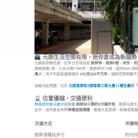
元朗生活空間有限，迷你倉成為新趨勢
元朗區發展迅速，近年住宅項目如
朗屏邨、朗屏8號、尚悅、柏
屏朗屏路1號，入伙日期1989年。朗屏邨共15座，提供849
萬人
，而平均家庭面積僅約
350至500平方呎
，儲物空間明顯不
為解決此問題，位於
元朗喜業街3號雄偉工業大廈11樓全層
的「
位置優越，交通便利
時昌迷你倉元朗分店
距離
朗屏站只需約5分鐘步程
，毗鄰元朗大
此外，迷你倉設有
升降機直達樓層
，搬運大型家俱、紙箱或電器
交通方式
所需
朗屏港鐵站步行
約5分