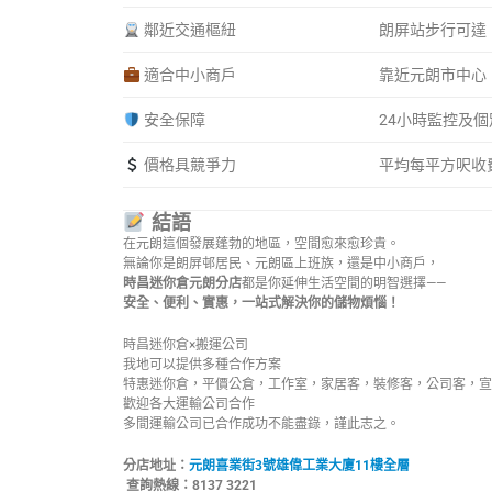
鄰近交通樞紐
朗屏站步行可達
適合中小商戶
靠近元朗市中心
安全保障
24小時監控及
價格具競爭力
平均每平方呎收費
結語
在元朗這個發展蓬勃的地區，空間愈來愈珍貴。
無論你是朗屏邨居民、元朗區上班族，還是中小商戶，
時昌迷你倉元朗分店
都是你延伸生活空間的明智選擇——
安全、便利、實惠，一站式解決你的儲物煩惱！
時昌迷你倉×搬運公司
我地可以提供多種合作方案
特惠迷你倉，平價公倉，工作室，家居客，裝修客，公司客，宣
歡迎各大運輸公司合作
多間運輸公司已合作成功不能盡錄，謹此志之。
分店地址：
元朗喜業街3號雄偉工業大廈11樓全層
查詢熱線：8137 3221 