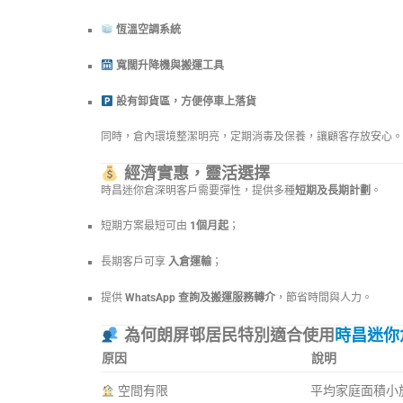
恆溫空調系統
寬闊升降機與搬運工具
設有卸貨區，方便停車上落貨
同時，倉內環境整潔明亮，定期消毒及保養，讓顧客存放安心。
經濟實惠，靈活選擇
時昌迷你倉深明客戶需要彈性，提供多種
短期及長期計劃
。
短期方案最短可由
1個月起
；
長期客戶可享
入倉運輸
；
提供
WhatsApp 查詢及搬運服務轉介
，節省時間與人力。
為何朗屏邨居民特別適合使用
時昌迷你
原因
說明
空間有限
平均家庭面積小