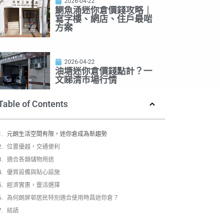
2026-04-22
鰂魚涌迷你倉價錢攻略｜
寫字樓、網店、住戶最啱
方案
2026-04-22
油塘迷你倉價錢點計？一
文睇清市場行情
Table of Contents
元朗生活空間有限，迷你倉成為新趨勢
位置優越，交通便利
適合各類儲物用途
優質設備與貼心設施
經濟實惠，靈活選擇
為何朗屏邨居民特別適合使用時昌迷你倉？
結語