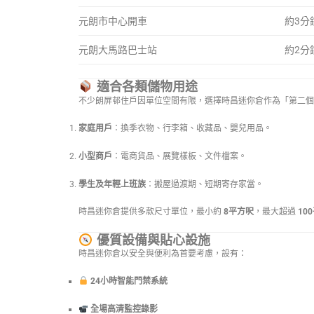
元朗市中心開車
約3分
元朗大馬路巴士站
約2分
適合各類儲物用途
不少朗屏邨住戶因單位空間有限，選擇時昌迷你倉作為「第二個
家庭用戶
：換季衣物、行李箱、收藏品、嬰兒用品。
小型商戶
：電商貨品、展覽樣板、文件檔案。
學生及年輕上班族
：搬屋過渡期、短期寄存家當。
時昌迷你倉提供多款尺寸單位，最小約
8平方呎
，最大超過
10
優質設備與貼心設施
時昌迷你倉以安全與便利為首要考慮，設有：
24小時智能門禁系統
全場高清監控錄影