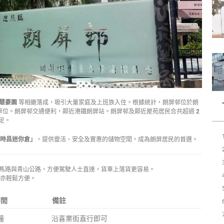
慧豪園
等相繼落成，吸引大量家庭及上班族入住。根據統計，朗屏邨位於朗
1個單位。朗屏邨交通便利，鄰近港鐵朗屏站。朗屏邨及鄰近屋苑居民合共超過
2
足。
時昌迷你倉」
，提供靈活、安全及實惠的儲物空間，成為朗屏居民的首選。
馬路與青山公路，方便駕駛人士直達，貨車上落貨更容易。
亦輕鬆方便。
時間
備註
鐘
沿喜業街直行即可