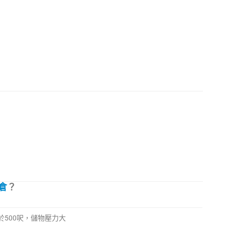
倉
？
於500呎，儲物壓力大