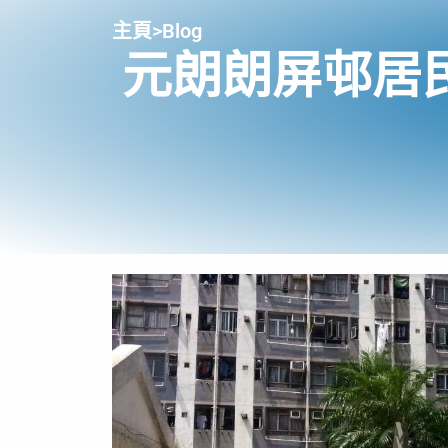
主頁
>
Blog
元朗朗屏邨居