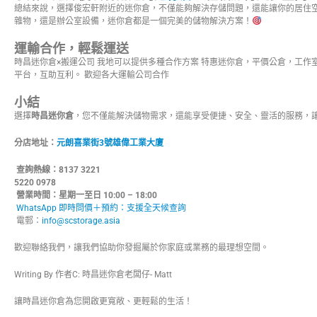
總結來說，選擇俊宏軒附近的迷你倉，不僅能夠解決存儲問題，還能讓你的居住
雜物，還是辦公室設備，迷你倉都是一個完美的儲物解決方案！
運輸合作，輕鬆運送
時昌迷你倉×搬運公司 我地可以提供多種合作方案 特惠迷你倉，平價公倉，工作
平台，互助互利。 歡迎各大運輸公司合作
小結
選擇
時昌迷你倉
，您不僅能解決儲物需求，還能享受便捷、安全、靈活的服務，
分店地址：
元朗喜業街3號雄偉工業大廈
查詢熱線：8137 3221 
5220 0978
營業時間：星期一至日 10:00 – 18:00
WhatsApp 即時問價＋預約：支援全天候查詢
電郵：
info@scstorage.asia
歡迎聯絡我們，讓我們協助你發掘屬於你家庭或業務的最理想空間。
Writing By 作者C: 時昌迷你倉老闆仔- Matt
讓時昌迷你倉為您開啟更寬敞、更輕鬆的生活！