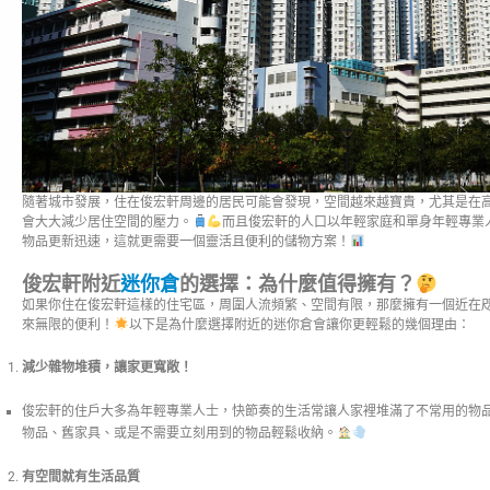
隨著城市發展，住在俊宏軒周邊的居民可能會發現，空間越來越寶貴，尤其是在
會大大減少居住空間的壓力。
而且俊宏軒的人口以年輕家庭和單身年輕專業
物品更新迅速，這就更需要一個靈活且便利的儲物方案！
俊宏軒附近
迷你倉
的選擇：為什麼值得擁有？
如果你住在俊宏軒這樣的住宅區，周圍人流頻繁、空間有限，那麼擁有一個近在
來無限的便利！
以下是為什麼選擇附近的迷你倉會讓你更輕鬆的幾個理由：
減少雜物堆積，讓家更寬敞！
俊宏軒的住戶大多為年輕專業人士，快節奏的生活常讓人家裡堆滿了不常用的物
物品、舊家具、或是不需要立刻用到的物品輕鬆收納。
有空間就有生活品質