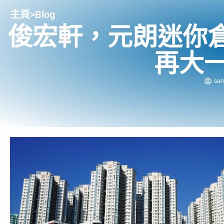
主頁
>
Blog
俊宏軒，元朗迷你
再大
sam