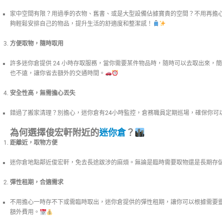
家中空間有限？用過季的衣物、舊書、或是大型設備佔據寶貴的空間？不用再擔
夠輕鬆安排自己的物品，提升生活的舒適度和整潔感！
方便取物，隨時取用
許多迷你倉提供 24 小時存取服務，當你需要某件物品時，隨時可以去取出來，
也不遠，讓你省去額外的交通時間。
安全性高，無需擔心丟失
錯過了搬家清理？別擔心，迷你倉有24小時監控，倉務職員定期巡場，確保你可
為何選擇俊宏軒附近的
迷你倉
？
距離近，取物方便
迷你倉地點鄰近俊宏軒，免去長途跋涉的麻煩。無論是臨時需要取物還是長期存
彈性租期，合適需求
不用擔心一時存不下或需臨時取出，迷你倉提供的彈性租期，讓你可以根據需要
額外費用。