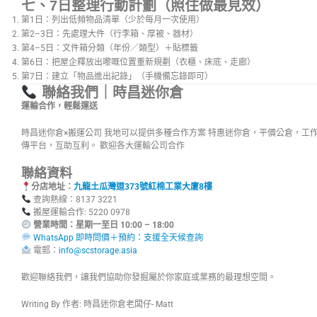
七、7日整理行動計劃（照住做最見效）
第1日：列出低頻物品清單（少於每月一次使用）
第2–3日：先處理大件（行李箱、厚被、器材）
第4–5日：文件箱分類（年份／類型）＋貼標籤
第6日：把屋企釋放出嚟嘅位置重新規劃（衣櫃、床底、走廊）
第7日：建立「物品進出記錄」（手機備忘錄即可）
聯絡我們｜時昌迷你倉
運輸合作，輕鬆運送
時昌迷你倉×搬運公司 我地可以提供多種合作方案 特惠迷你倉，平價公倉，工
傳平台，互助互利。 歡迎各大運輸公司合作
聯絡資料
分店地址：
九龍土瓜灣道373號紅棉工業大廈8樓
查詢熱線：8137 3221
搬屋運輸合作: 5220 0978
營業時間：星期一至日 10:00 – 18:00
WhatsApp 即時問價＋預約：支援全天候查詢
電郵：
info@scstorage.asia
歡迎聯絡我們，讓我們協助你發掘屬於你家庭或業務的最理想空間。
Writing By 作者: 時昌迷你倉老闆仔- Matt