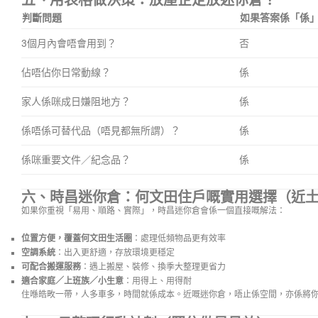
五、用表格做決策：放屋企定放迷你倉？
判斷問題
如果答案係「係
3個月內會唔會用到？
否
佔唔佔你日常動線？
係
家人係咪成日嫌阻地方？
係
係唔係可替代品（唔見都無所謂）？
係
係咪重要文件／紀念品？
係
六、時昌迷你倉：何文田住戶嘅實用選擇（近
如果你重視「易用、順路、實際」，時昌迷你倉會係一個直接嘅解法：
位置方便，覆蓋何文田生活圈
：處理低頻物品更有效率
空調系統
：出入更舒適，存放環境更穩定
可配合搬運服務
：遇上搬屋、裝修、換季大整理更省力
適合家庭／上班族／小生意
：用得上、用得耐
住喺皓畋一帶，人多車多，時間就係成本。近嘅迷你倉，唔止係空間，亦係將