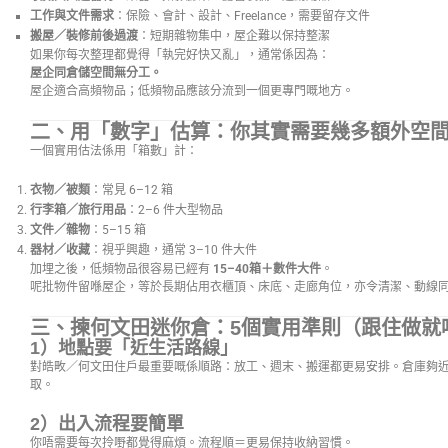
工作與文件需求
：保險、會計、設計、Freelance，需要留存文件
搬屋／裝修前後過渡
：短期雜物集中，屋企難以保持整潔
如果你每次整理都覺得「執完好快又亂」，通常係因為：
屋企同倉儲空間無分工。
屋企適合高頻物品；低頻物品應該分流到一個更專門嘅地方。
二、用「數字」估算：你其實需要幾多額外空
一個實用估法係用「箱數」計：
衣物／被類
：常見 6–12 箱
行李箱／旅行用品
：2–6 件大型物品
文件／雜物
：5–15 箱
器材／收藏
：視乎興趣，通常 3–10 件大件
加埋之後，低頻物品很容易已經有
15–40箱＋數件大件
。
呢批物件留喺屋企，等於長期佔用衣櫃頂、床底、走廊角位，亦令清潔、動線
三、揀何文田迷你倉：5個實用準則（跟住做就
1）地點要「近生活路線」
對皓畋／何文田住戶最重要嘅係順路：放工、週末、搬運都更易安排。倉庫夠
取。
2）出入流程要簡單
你唔需要每次拎嘢都覺得麻煩。流程順＝更易保持收納習慣。