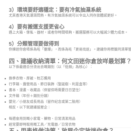
3）環境要舒適穩定：要有冷氣抽濕系統
尤其香港天氣潮濕悶熱，有冷氣抽濕系統可以令出入同存放體感更好。
4）要有搬運支援更省心
遇上大箱、傢俬、器材，或者你時間唔夠，搬運服務可以大幅減少體力成本。
5）分類管理要做得到
你揀迷你倉唔係為咗「塞爆」，而係為咗「更易找返」。建議你用標籤同清單
四、建議收納清單：何文田迷你倉放咩最划算
以下係最適合分流出去嘅類別（以「低頻」為核心）：
換季衣物、厚被、枕芯備用
行李箱、露營用品、節日裝飾（聖誕樹、利是盒等）
書本、漫畫、收藏品（保留但唔需要日日望住）
文件箱（年份＋類別分類）
嬰兒／小朋友成長用品（留作紀念或第二胎用）
相反，以下就建議留屋企：
每週會用到嘅小家電、藥物、日常清潔用品
經常要即時取用嘅工具／充電器／日常衣物