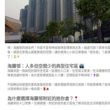
嘿，海麗邨的朋友們！你是不是有時候覺得家裡東西太多，無處可放？過季衣
電，總是在家裡占據著寶貴的空間，讓你覺得小小的公寓像個「迷你倉」？那
了！
海麗邨：人多但空間少的典型住宅區
海麗邨是一個典型的城市住宅區，這裡的人口多，住宅區又緊湊，生活便捷但
堆東西讓你覺得，為什麼家裡總是亂七八糟，空間就是不夠用呢？
不如將這些閒置的東西放進迷你倉，讓家裡變得清爽又寬敞！你能想像嗎？原
沙發旁再也沒有一堆衣服！
為什麼選擇海麗邨附近的迷你倉？
海麗邨的人口密集，交通便捷，附近的迷你倉正是為了解決這些生活困擾而設