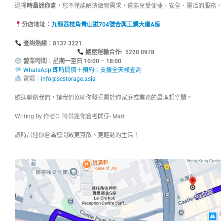
選擇
時昌迷你倉
，您不僅能解決儲物需求，還能享受便捷、安全、靈活的服務
分店地址：
九龍荔枝角青山道704號合興工業大廈A座
查詢熱線：8137
搬屋運輸合作: 5220 0978
營業時間：星期一至日 10:00 – 18:00
WhatsApp 即時問價＋預約：支援全天候查詢
電郵：
info@scstorage.asia
歡迎聯絡我們，讓我們協助你發掘屬於你家庭或業務的最理想空間。
Writing By 作者C: 時昌迷你倉老闆仔- Matt
讓時昌迷你倉為您開啟更寬敞、更輕鬆的生活！