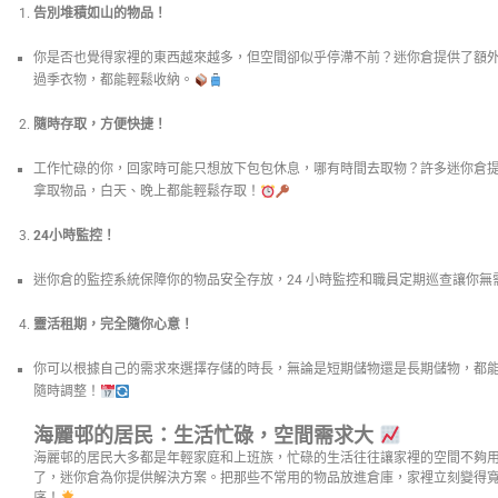
告別堆積如山的物品！
你是否也覺得家裡的東西越來越多，但空間卻似乎停滯不前？迷你倉提供了額
過季衣物，都能輕鬆收納。
隨時存取，方便快捷！
工作忙碌的你，回家時可能只想放下包包休息，哪有時間去取物？許多迷你倉提供
拿取物品，白天、晚上都能輕鬆存取！
24小時監控！
迷你倉的監控系統保障你的物品安全存放，24 小時監控和職員定期巡查讓你無
靈活租期，完全隨你心意！
你可以根據自己的需求來選擇存儲的時長，無論是短期儲物還是長期儲物，都
隨時調整！
海麗邨的居民：生活忙碌，空間需求大
海麗邨的居民大多都是年輕家庭和上班族，忙碌的生活往往讓家裡的空間不夠
了，迷你倉為你提供解決方案。把那些不常用的物品放進倉庫，家裡立刻變得
序！