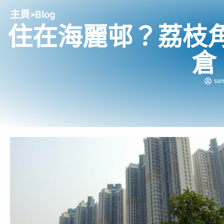
主頁
>
Blog
住在海麗邨？荔枝
倉
sam