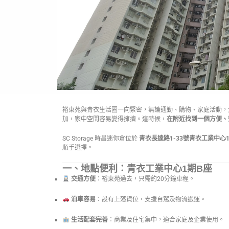
裕東苑與青衣生活圈一向緊密，無論通勤、購物、家庭活動，
加，家中空間容易變得擁擠。這時候，
在附近找到一個方便、
SC Storage 時昌迷你倉位於
青衣長達路1-33號青衣工業中心
順手選擇。
一、地點便利：青衣工業中心1期B座
交通方便
：裕東苑過去，只需約20分鐘車程。
泊車容易
：設有上落貨位，支援自駕及物流搬運。
生活配套完善
：商業及住宅集中，適合家庭及企業使用。