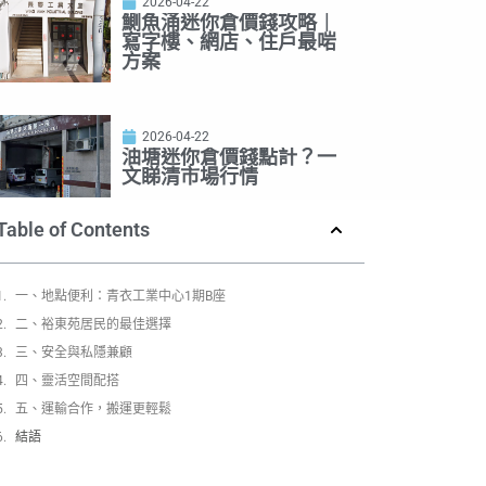
2026-04-22
鰂魚涌迷你倉價錢攻略｜
寫字樓、網店、住戶最啱
方案
2026-04-22
油塘迷你倉價錢點計？一
文睇清市場行情
Table of Contents
一、地點便利：青衣工業中心1期B座
二、裕東苑居民的最佳選擇
三、安全與私隱兼顧
四、靈活空間配搭
五、運輸合作，搬運更輕鬆
結語