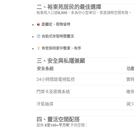
二、裕東苑居民的最佳選擇
裕東苑人口過
8,000
，多為中小型單位，家居儲物空間有限。
距離近、取物省時
自助式存取時間靈活
有效保持家中整潔、有序
三、安全與私隱兼顧
安全系統
功
24小時閉路電視監控
實
門禁卡及密碼系統
確
冷氣抽濕
減
四、靈活空間配搭
提供
8至100+平方呎
不同空間：