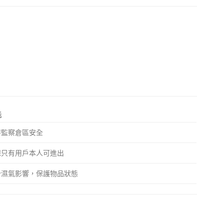
能
時監察倉區安全
保只有用戶本人可進出
少濕氣影響，保護物品狀態