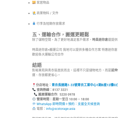
家居物品
商業物料 / 文件
行李及短期存放需求
五、運輸合作，搬運更輕鬆
除了儲物空間，為了更好地滿足客戶需求，
時昌迷你倉
還提供
時昌迷你倉×搬運公司 我地可以提供多種合作方案 特惠迷你
歡迎各大運輸公司合作
結語
對裕東苑與青衣區居民而言，這裡不只是儲物地方，而是
延伸
運、存放都更省心。
分店地址：
青衣長達路1-33號青衣工業中心1期B座12樓02
查詢熱線：8
搬屋運輸合作: 5220 0978
營業時間：星期一至日 10:00 – 18:00
WhatsApp 即時問價＋預約：支援全天候查詢
電郵：
info@scstorage.asia