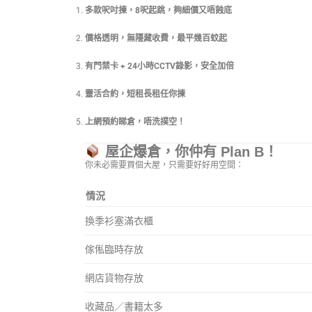
多款呎吋揀，8呎起跳，夠細價又唔蝕底
價格透明，無隱藏收費，最平幾百蚊起
有門禁卡 + 24小時CCTV錄影，安全加倍
靈活合約，短租長租任你揀
上網預約睇倉，唔洗撲空！
屋企爆倉，你仲有 Plan B！
你未必需要買個大屋，只需要好好用空間：
情況
換季衫塞滿衣櫃
傢俬臨時存放
網店貨物存放
收藏品／書籍太多