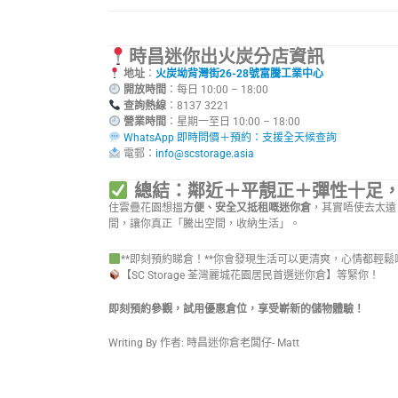
時昌迷你出火炭分店資訊
地址
：
火炭坳背灣街26-28號富騰工業中心
開放時間
：每日 10:00 – 18:00
查詢熱線
：8137 3221
營業時間
：星期一至日 10:0
WhatsApp 即時問價＋預約：支援全天候查詢
電郵：
info@scstorage.asia
總結：鄰近＋平靚正＋彈性十足
住雲疊花園想搵
方便、安全又抵租嘅迷你倉
，其實唔使去太遠
間，讓你真正「騰出空間，收納生活」。
**即刻預約睇倉！**你會發現生活可以更清爽，心情都輕鬆
【SC Storage 荃灣麗城花園居民首選迷你倉】等緊你！
即刻預約參觀，試用優惠倉位，享受嶄新的儲物體驗！
Writing By 作者: 時昌迷你倉老闆仔- Matt