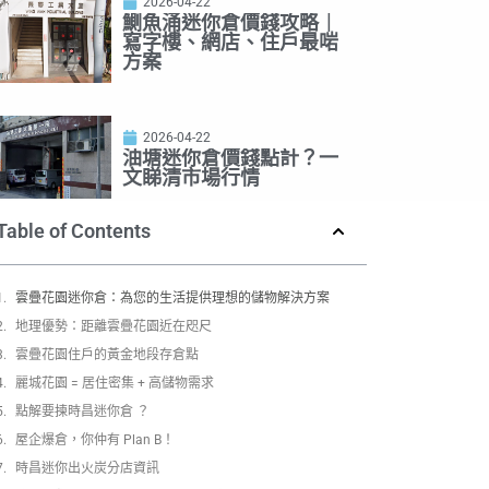
2026-04-22
鰂魚涌迷你倉價錢攻略｜
寫字樓、網店、住戶最啱
方案
2026-04-22
油塘迷你倉價錢點計？一
文睇清市場行情
Table of Contents
雲疊花園迷你倉：為您的生活提供理想的儲物解決方案
地理優勢：距離雲疊花園近在咫尺
雲疊花園住戶的黃金地段存倉點
麗城花園 = 居住密集 + 高儲物需求
點解要揀時昌迷你倉 ？
屋企爆倉，你仲有 Plan B！
時昌迷你出火炭分店資訊