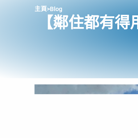
主頁
>
Blog
【鄰住都有得