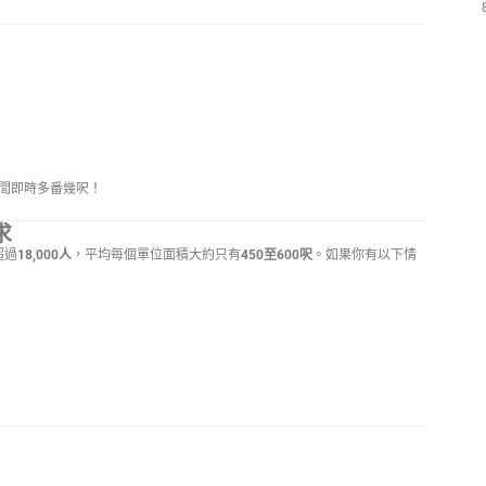
間即時多番幾呎！
求
超過
18,000人
，平均每個單位面積大約只有
450至600呎
。如果你有以下情