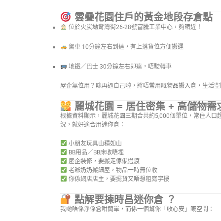
雲疊花園住戶的黃金地段存倉點
位於火炭坳背灣街26-28號富騰工業中心，夠晒近！
駕車 10分鐘左右到達，有上落貨位方便搬運
地鐵／巴士 30分鐘左右即達，唔駛轉車
屋企無位用？咪再逼自己啦，將唔常用嘅物品搬入倉，生活空
麗城花園 = 居住密集 + 高儲物需
根據資料顯示，麗城花園三期合共約5,000個單位，常住人口
況，就好適合用迷你倉：
小朋友玩具山積如山
BB用品／BB床收唔埋
屋企裝修，要搬走傢俬過渡
老爺奶奶搬細屋，物品一時無位收
你係網店店主，要擺貨又唔想租寫字樓
點解要揀時昌迷你倉 ？
我哋唔係淨係倉咁簡單，而係一個幫你「收心安」嘅空間：