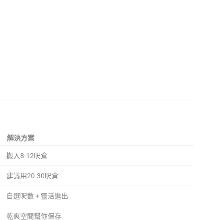
解決方案
搬入8-12呎倉
建議用20-30呎倉
自選呎數 + 靈活進出
乾爽空間幫你保存