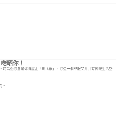
0 – 18:00
，啱晒你！
。時昌迷你倉幫你將屋企「斷捨離」，打造一個舒服又井井有條嘅生活空
啲。