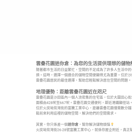
雲疊花園迷你倉：為您的生活提供理想的儲物
隨著都市生活的日益繁忙，空間的不足成為了許多人生活中的
擠。這時，選擇一個適合的儲物空間便顯得尤為重要。位於沙
雲疊花園居民的最佳選擇，幫助您輕鬆解決居住空間的問題。
地理優勢：距離雲疊花園近在咫尺
雲疊花園是沙田區內一個人流密集的住宅區，位於大圍田心街20
面積由428呎至667呎。雲疊花園交通便利，鄰近港鐵顯徑
位於火炭坳背灣街的富騰工業中心，距離雲疊花園僅需數分鐘
鬆前來利用這裡的儲物空間，解決他們的空間需求。
其實，你只係差一個
迷你倉
，幫你解決儲物煩惱
火炭坳背灣街26-28號富騰工業中心，就係你屋企附近，真正