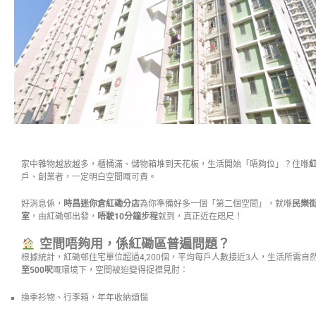
家中雜物越放越多，櫃桶滿、儲物箱堆到天花板，生活開始「唔夠位」？住喺
戶、創業者，一定明白空間嘅可貴。
好消息係，
時昌迷你倉紅磡分店
為你準備好多一個「第二個空間」，就喺
民樂街
室
，由紅磡邨出發，
唔駛10分鐘步程
就到，真正近在咫尺！
空間唔夠用，係紅磡區普遍問題？
根據統計，紅磡邨住宅單位超過4,200個，平均每戶人數接近3人，生活所需自
至500呎
嘅環境下，空間被迫變得捉襟見肘：
換季衫物、行李箱，年年收納煩惱