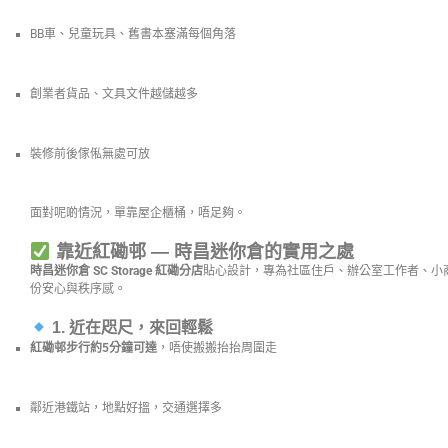
BB車、兒童玩具、舊書本塞滿每個角落
創業者貨品、文具文件越儲越多
裝修前後傢俬無處可放
面對呢啲情況，單靠屋企櫃桶，唔足夠。
靠近紅磡邨 — 時昌迷你倉的實用之處
時昌迷你倉 SC Storage 紅磡分店
貼心設計，專為社區住戶、辦公室工作者、小
份安心與秩序感。
1. 近在咫尺，來回輕鬆
紅磡邨步行約5分鐘可達
，唔使搬搬抬抬周圍走
鄰近港鐵站，地點好搵，交通選擇多