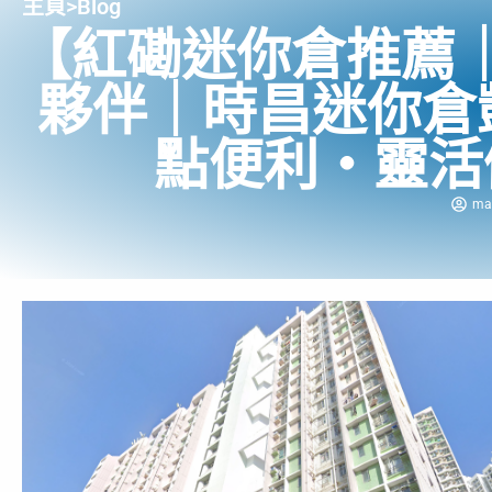
主頁
>
Blog
【紅磡迷你倉推薦
夥伴｜時昌迷你倉
點便利・靈活
ma