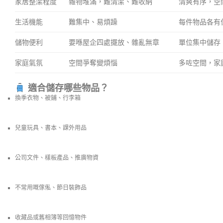
家居整潔程度
雜物堆滿，難清潔、難收納
清爽有序，空
生活機能
難集中、易煩躁
每件物品各有
儲物便利
要喺屋企四處擺放、雜亂無章
單位集中儲存
家庭氣氛
空間爭奪變煩惱
多咗空間，家
適合儲存哪些物品？
換季衣物、被鋪、行李箱
兒童玩具、書本、課外用品
公司文件、樣板產品、推廣物資
不常用嘅傢俬、節日裝飾品
收藏品或舊相簿等回憶物件