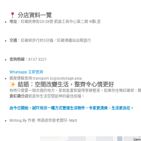
分店資料一覽
地址
：紅磡民樂街20-28號 凱旋工商中心第二期 9樓L室
交通
：紅磡邨步行約5分鐘／紅磡港鐵站出閘直行
查詢熱線
：8137 3221
Whatsapp 立即查詢
搬屋運輸查詢:
transport.sc@scstorage.asia
結語：空間改變生活，整齊令心情更好
有時只需要一個合適的地方，家就能重新變得寧靜整潔。如果你住喺紅磡邨、
倉紅磡分店
就是你生活空間延伸的最佳拍檔。
由今日開始，試吓用另一種方式管理生活物件，令家更清爽、生活更自在。
Writing By 作者: 時昌迷你倉老闆仔- Matt