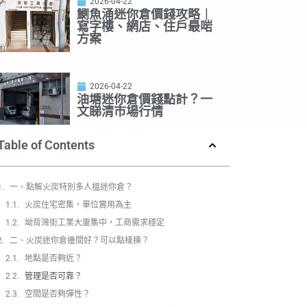
2026-04-22
鰂魚涌迷你倉價錢攻略｜
寫字樓、網店、住戶最啱
方案
2026-04-22
油塘迷你倉價錢點計？一
文睇清市場行情
Table of Contents
一、點解火炭特別多人搵迷你倉？
火炭住宅密集，單位實用為主
坳背灣街工業大廈集中，工商需求穩定
二、火炭迷你倉邊間好？可以點樣揀？
地點是否夠近？
管理是否可靠？
空間是否夠彈性？