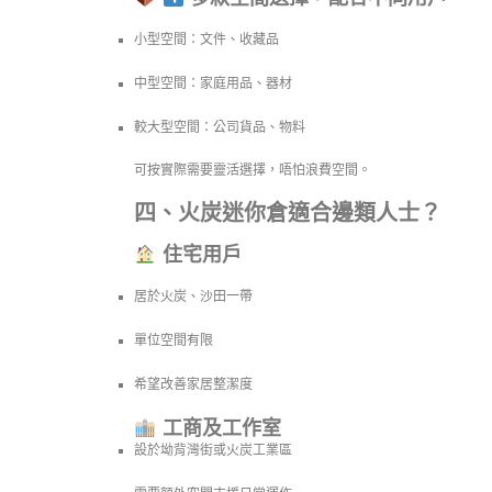
小型空間：文件、收藏品
中型空間：家庭用品、器材
較大型空間：公司貨品、物料
可按實際需要靈活選擇，唔怕浪費空間。
四、火炭迷你倉適合邊類人士？
住宅用戶
居於火炭、沙田一帶
單位空間有限
希望改善家居整潔度
工商及工作室
設於坳背灣街或火炭工業區