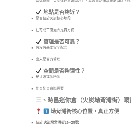
當你搜尋「火炭迷你倉邊間好」，其實重點通常離唔開以下幾
地點是否夠近？
是否位於火炭核心地段
住宅或工廈過去是否方便
管理是否可靠？
有沒有基本安全配套
出入是否有管理
空間是否夠彈性？
尺寸選擇多唔多
能否配合實際需要
三、時昌迷你倉（火炭坳背灣街）嘅
坳背灣街核心位置，真正方便
位於
火炭坳背灣街26–28號