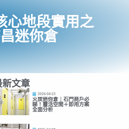
核心地段實用之
時昌迷你倉
最新文章
2026-04-23
火炭迷你倉｜石門商戶必
睇！靈活空間＋即用方案
全面分析