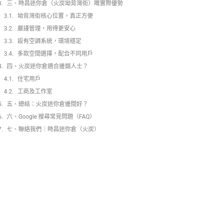
三、時昌迷你倉（火炭坳背灣街）嘅實際優勢
坳背灣街核心位置，真正方便
嚴謹管理，用得更安心
設有空調系統，環境穩定
多款空間選擇，配合不同用戶
四、火炭迷你倉適合邊類人士？
住宅用戶
工商及工作室
五、總結：火炭迷你倉邊間好？
六、Google 搜尋常見問題（FAQ）
七、聯絡我們｜時昌迷你倉（火炭）