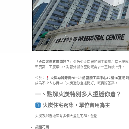
「
火炭迷你倉邊間好？
」係唔少火炭居民同工商用戶常見嘅搜
密度高、工廈集中，對額外儲存空間嘅需求一直持續上升。
位於：
火炭坳背灣街26–28號 富騰工業中心12樓16室
嘅
時
成為不少人心目中「火炭迷你倉邊間好」嘅實際答案。
一、點解火炭特別多人搵迷你倉？
火炭住宅密集，單位實用為主
火炭及鄰近地區有多個大型住宅群，包括：
銀禧花園