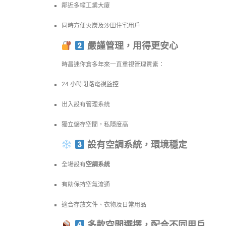
鄰近多幢工業大廈
同時方便火炭及沙田住宅用戶
嚴謹管理，用得更安心
時昌迷你倉多年來一直重視管理質素：
24 小時閉路電視監控
出入設有管理系統
獨立儲存空間，私隱度高
設有空調系統，環境穩定
全場設有
空調系統
有助保持空氣流通
適合存放文件、衣物及日常用品
多款空間選擇，配合不同用戶