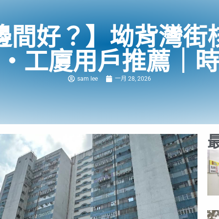
邊間好？】坳背灣街
・工廈用戶推薦｜
sam lee
一月 28, 2026