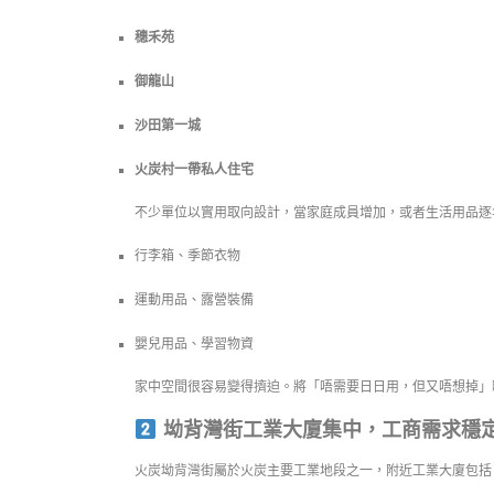
穗禾苑
御龍山
沙田第一城
火炭村一帶私人住宅
不少單位以實用取向設計，當家庭成員增加，或者生活用品逐
行李箱、季節衣物
運動用品、露營裝備
嬰兒用品、學習物資
家中空間很容易變得擠迫。將「唔需要日日用，但又唔想掉」
坳背灣街工業大廈集中，工商需求穩
火炭坳背灣街屬於火炭主要工業地段之一，附近工業大廈包括