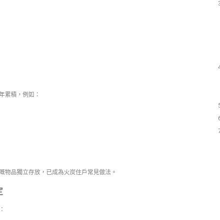
年累積，例如：
嘅物品獨立存放，已成為火炭住戶常見做法。
定
：