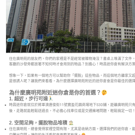
住在廣明苑的朋友們，你們的家裡是不是經常被雜物淹沒？書桌上堆滿了文件
客廳的沙發旁都放著不知何時才會用到的物品？別擔心！時昌迷你倉有解決方
想象一下，如果有一個地方可以幫助你「擺脫」這些物品，而這個地方離家又超
是很誘人呢？讓我們來看看，為什麼選擇廣明苑附近的迷你倉會是你最佳的選
為什麼廣明苑附近迷你倉是你的首選？
1.
超近，步行可達
時昌迷你倉就位於將軍澳唐俊街11號寶盈花園商場地下S3D鋪，距離廣明苑只
後，走路就能輕鬆送過去，不必擔心找車位或是交通擁堵問題，輕鬆搞定一切
2.
空間足夠，擺脫物品堆積
住在廣明苑，總會覺得家裡空間有限，尤其是收納方面。選擇我們的迷你倉，