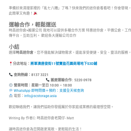
準備好來清理家裡的「亂七八糟」了嗎？快來我們的迷你倉看看吧！你會發現
此簡單又有趣！
運輸合作，輕鬆運送
時昌迷你倉×搬運公司 我地可以提供多種合作方案 特惠迷你倉，平價公倉，工
傳平台，互助互利。 歡迎各大運輸公司合作
小結
選擇
時昌迷你倉
，您不僅能解決儲物需求，還能享受便捷、安全、靈活的服務
分店地址：
將軍澳唐俊街11號寶盈花園商場地下S3D鋪
查詢熱線：8137
搬屋運輸合作: 5220 0978
營業時間：星期一至日 10:00 – 18:00
WhatsApp 即時問價＋預約：支援全天候查詢
電郵：
info@scstorage.asia
歡迎聯絡我們，讓我們協助你發掘屬於你家庭或業務的最理想空間。
Writing By 作者C: 時昌迷你倉老闆仔- Matt
讓時昌迷你倉為您開啟更寬敞、更輕鬆的生活！