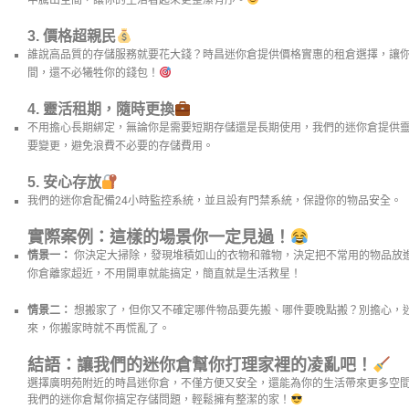
中騰出空間，讓你的生活看起來更整潔有序。
3.
價格超親民
誰說高品質的存儲服務就要花大錢？時昌迷你倉提供價格實惠的租倉選擇，讓
間，還不必犧牲你的錢包！
4.
靈活租期，隨時更換
不用擔心長期綁定，無論你是需要短期存儲還是長期使用，我們的迷你倉提供
要變更，避免浪費不必要的存儲費用。
5.
安心存放
我們的迷你倉配備24小時監控系統，並且設有門禁系統，保證你的物品安全。
實際案例：這樣的場景你一定見過！
情景一：
你決定大掃除，發現堆積如山的衣物和雜物，決定把不常用的物品放進
你倉離家超近，不用開車就能搞定，簡直就是生活救星！
情景二：
想搬家了，但你又不確定哪件物品要先搬、哪件要晚點搬？別擔心，
來，你搬家時就不再慌亂了。
結語：讓我們的迷你倉幫你打理家裡的凌亂吧！
選擇廣明苑附近的時昌迷你倉，不僅方便又安全，還能為你的生活帶來更多空
我們的迷你倉幫你搞定存儲問題，輕鬆擁有整潔的家！