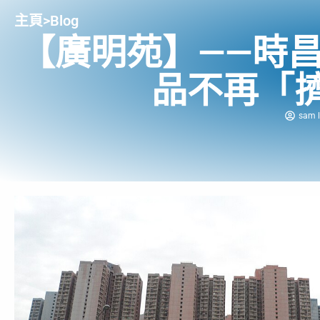
主頁
>
Blog
【廣明苑】——時
品不再「
sam l