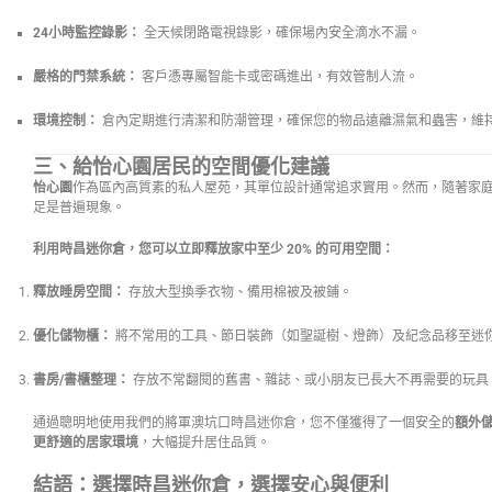
24小時監控錄影：
全天候閉路電視錄影，確保場內安全滴水不漏。
嚴格的門禁系統：
客戶憑專屬智能卡或密碼進出，有效管制人流。
環境控制：
倉內定期進行清潔和防潮管理，確保您的物品遠離濕氣和蟲害，維
三、給怡心園居民的空間優化建議
怡心園
作為區內高質素的私人屋苑，其單位設計通常追求實用。然而，隨著家
足是普遍現象。
利用時昌迷你倉，您可以立即釋放家中至少 20% 的可用空間：
釋放睡房空間：
存放大型換季衣物、備用棉被及被鋪。
優化儲物櫃：
將不常用的工具、節日裝飾（如聖誕樹、燈飾）及紀念品移至迷
書房/書櫃整理：
存放不常翻閱的舊書、雜誌、或小朋友已長大不再需要的玩具
通過聰明地使用我們的將軍澳坑口時昌迷你倉，您不僅獲得了一個安全的
額外
更舒適的居家環境
，大幅提升居住品質。
結語：選擇時昌迷你倉，選擇安心與便利