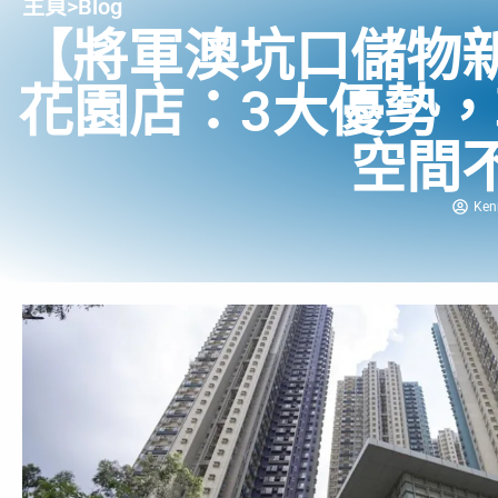
主頁
>
Blog
【將軍澳坑口儲物
花園店：3大優勢，
空間
Ken