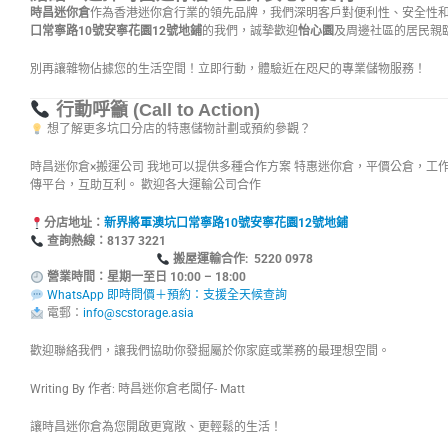
時昌迷你倉
作為香港迷你倉行業的領先品牌，我們深明客戶對便利性、安全性
口常寧路10號安寧花園12號地鋪
的我們，誠摯歡迎
怡心園
及周邊社區的居民親
別再讓雜物佔據您的生活空間！立即行動，體驗近在咫尺的專業儲物服務！
行動呼籲 (Call to Action)
想了解更多坑口分店的特惠儲物計劃或預約參觀？
時昌迷你倉×搬運公司 我地可以提供多種合作方案 特惠迷你倉，平價公倉，工
傳平台，互助互利。 歡迎各大運輸公司合作
分店地址：
新界將軍澳坑口常寧路10號安寧花園12號地鋪
查詢熱線：8137
搬屋運輸合作: 5220 0978
營業時間：星期一至日 10:00 – 18:00
WhatsApp 即時問價＋預約：支援全天候查詢
電郵：
info@scstorage.asia
歡迎聯絡我們，讓我們協助你發掘屬於你家庭或業務的最理想空間。
Writing By 作者: 時昌迷你倉老闆仔- Matt
讓時昌迷你倉為您開啟更寬敞、更輕鬆的生活！