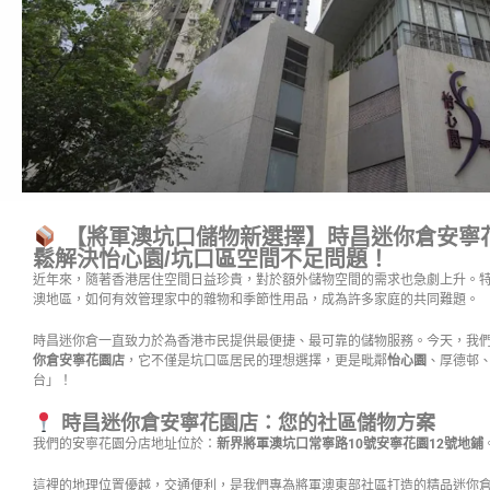
【將軍澳坑口儲物新選擇】時昌迷你倉安寧
鬆解決怡心園/坑口區空間不足問題！
近年來，隨著香港居住空間日益珍貴，對於額外儲物空間的需求也急劇上升。
澳地區，如何有效管理家中的雜物和季節性用品，成為許多家庭的共同難題。
時昌迷你倉一直致力於為香港市民提供最便捷、最可靠的儲物服務。今天，我
你倉安寧花園店
，它不僅是坑口區居民的理想選擇，更是毗鄰
怡心園
、厚德邨
台」！
時昌迷你倉安寧花園店：您的社區儲物方案
我們的安寧花園分店地址位於：
新界將軍澳坑口常寧路10號安寧花園12號地鋪
這裡的地理位置優越，交通便利，是我們專為將軍澳東部社區打造的精品迷你