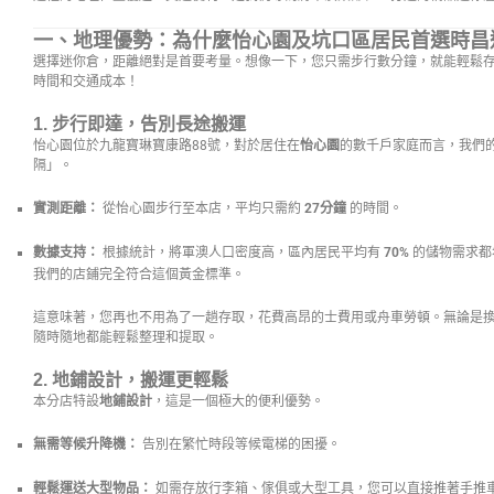
一、地理優勢：為什麼怡心園及坑口區居民首選時昌
選擇迷你倉，距離絕對是首要考量。想像一下，您只需步行數分鐘，就能輕鬆
時間和交通成本！
1. 步行即達，告別長途搬運
怡心園位於九龍寶琳寶康路88號，對於居住在
怡心園
的數千戶家庭而言，我們
隔」。
實測距離：
從怡心園步行至本店，平均只需約
27分鐘
的時間。
數據支持：
根據統計，將軍澳人口密度高，區內居民平均有
70%
的儲物需求都希
我們的店鋪完全符合這個黃金標準。
這意味著，您再也不用為了一趟存取，花費高昂的士費用或舟車勞頓。無論是
隨時隨地都能輕鬆整理和提取。
2. 地鋪設計，搬運更輕鬆
本分店特設
地鋪設計
，這是一個極大的便利優勢。
無需等候升降機：
告別在繁忙時段等候電梯的困擾。
輕鬆運送大型物品：
如需存放行李箱、傢俱或大型工具，您可以直接推著手推