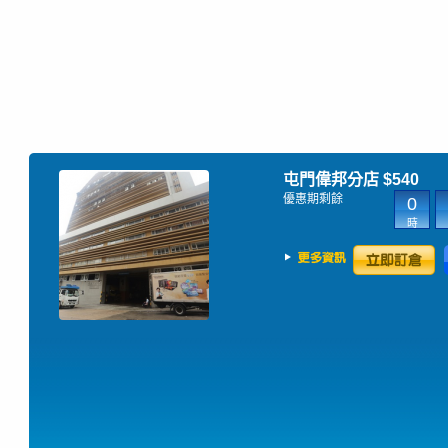
屯門偉邦分店
$540
優惠期剩餘
0
時