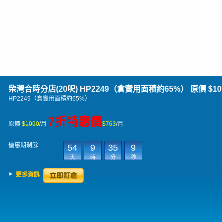
柴灣合時分店(20呎)
HP2249（倉實用面積約65%） 原價 $109
HP2249（倉實用面積約65%）
7折特惠價
原價
$
1090
/月
$763
/月
優惠期剩餘
54
9
35
9
天
時
分
秒